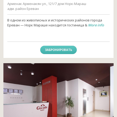
Арменак Арменакян ул., 121/7 дом Норк-Мараш
адм. район Ереван
В одном из живописных и исторических районов города
Ереван — Норк Мараше находится гостиница &
More info
ЗАБРОНИРОВАТЬ