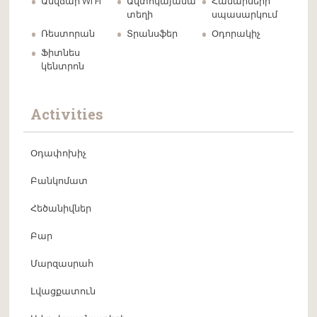
Անվճար Wi Fi
Ավտոկայանա
Համարների
տեղի
սպասարկում
Ռեստորան
Տրանսֆեր
Օդորակիչ
Ֆիտնես
կենտրոն
Activities
Օդափոխիչ
Բանկոմատ
Հեծանիվներ
Բար
Մարզասրահ
Լվացքատուն