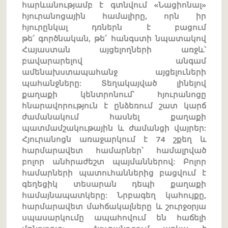
հարևանությամբ է գտնվում «Նացիոնալ»
հյուրանոցային համալիրը, որն իր
հյուրընկալ դռներն է բացում
թե՛ գործնական, թե՛ հանգստի նպատակով
Հայաստան այցելողների առջև՝
բավարարելով անգամ
ամենախստապահանջ այցելուների
պահանջները: Տեղակայված լինելով
քաղաքի կենտրոնում՝ հյուրանոցը
հնարավորություն է ընձեռում շատ կարճ
ժամանակում հասնել քաղաքի
պատմամշակութային և ժամանցի վայրեր:
Հյուրանոցն առաջարկում է 74 շքեղ և
հարմարավետ համարներ՝ համալրված
բոլոր անհրաժեշտ պայմաններով: Բոլոր
համարների պատուհաններից բացվում է
գեղեցիկ տեսարան դեպի քաղաքի
համայնապատկերը: Նրբագեղ կահույքը,
հարմարավետ մահճակալները և շուրջօրյա
սպասարկումը ապահովում են հաճելի