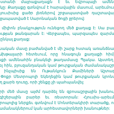
աստանի մայրաքաղաքն է եւ Եվրոպայի ամեն
կը: Քաղաքը գտնվում է հարավային մասում, արեւմու
հյուսիսից ցածր լեռներով շրջապատված դաշտավայ
րջապատված է Սարոնական ծոցի ջրերով:
5 միլիոն բնակչություն ունեցող մեծ քաղաք է: Սա բա
թյան թանգարան է: Վերջապես, պարզապես զարմա
ւրընկալ քաղաք:
ոնական մասը բաժանված է մի շարք հստակ առանձն
Ախթալարի հետեւում, որը հնագույն քաղաքի հիմ
նքի ամենահին բնակելի թաղամասը Պլակա. Այստեղ
ել հին, բյուզանդական կամ թուրքական ժամանակաշ
ր, ինչպիսիք են Ութանկյուն Քամիների Աշտար
 Փոքր Մետրոպոլի Եկեղեցին կամ թուրքական կրո
 քարե դուռը, որի շենքը չի պահպանվել:
րի մեծ մասը այժմ դարձել են զբոսաշրջային խանու
գիշերային բարեր եւ ռեստորան: Հյուսիս-արեւ
կրոպոլից ներքեւ գտնվում է Մոնտերակիրի տարածք, 
ամանակներում կան արհեստավորների խանութներ: