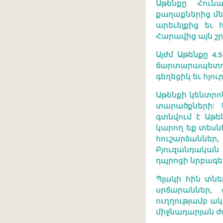
Աթենքը Հուն
քաղաքներից մե
արեւելքից եւ 
Հարավից այն շ
Այժմ Աթենքը 4.
ճարտարապետու
գեղեցիկ եւ հյո
Աթենքի կենտր
տարածքների: 
գտնվում է Աթե
կարող եք տեսն
հուշարձաննե
Բյուզանդական
դպրոցի նրբագեղ
Պլակի հին տնե
սրճարաններ, 
ուղղությամբ ա
միջնադարյան ժ