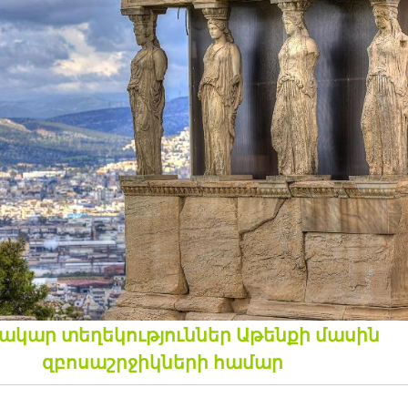
ակար տեղեկություններ Աթենքի մասին
զբոսաշրջիկների համար